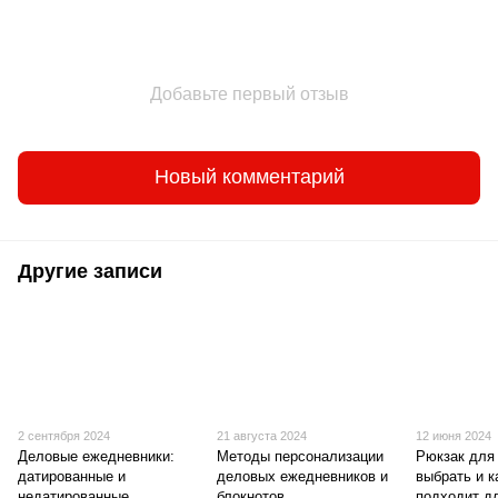
Добавьте первый отзыв
Новый комментарий
Другие записи
2 сентября 2024
21 августа 2024
12 июня 2024
Деловые ежедневники:
Методы персонализации
Рюкзак для 
датированные и
деловых ежедневников и
выбрать и 
недатированные,
блокнотов
подходит д