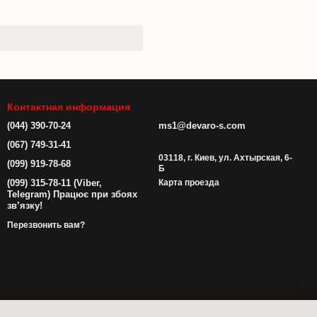
Контактная информация
(044) 390-70-24
ms1@devaro-s.com
(067) 749-31-41
03118, г. Киев, ул. Ахтырская, 6-
(099) 919-78-68
Б
(099) 315-78-11 (Viber,
Карта проезда
Telegram) Працює при збоях
зв’язку!
Перезвонить вам?