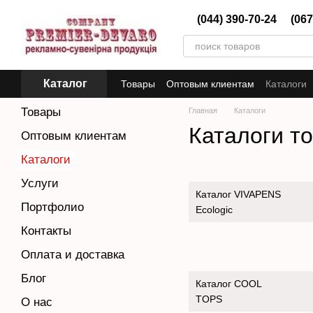
Перейти к основному контенту
(044) 390-70-24
(067
Каталог
Товары
Оптовым клиентам
Каталоги
Товары
Главная
Каталоги
Каталоги т
Оптовым клиентам
Каталоги
Услуги
Каталог V
IVAPENS
Портфолио
Ecologic
Контакты
Оплата и доставка
Блог
Каталог COOL
TOPS
О нас