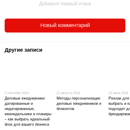
Добавьте первый отзыв
Новый комментарий
Другие записи
2 сентября 2024
21 августа 2024
12 июня 2024
Деловые ежедневники:
Методы персонализации
Рюкзак для 
датированные и
деловых ежедневников и
выбрать и 
недатированные,
блокнотов
подходит д
еженедельники и планеры
брендирова
– как выбрать идеальный
блок для вашего бизнеса