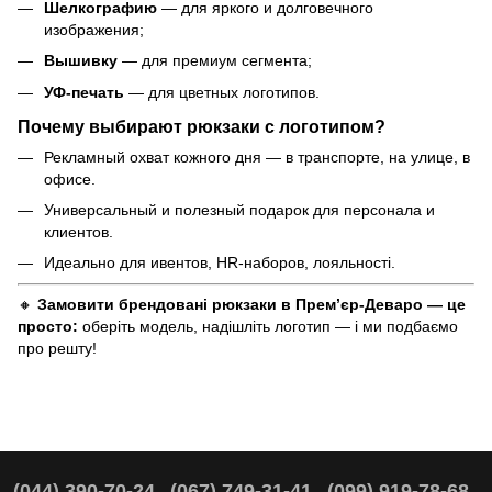
Шелкографию
— для яркого и долговечного
изображения;
Вышивку
— для премиум сегмента;
УФ-печать
— для цветных логотипов.
Почему выбирают рюкзаки с логотипом?
Рекламный охват кожного дня — в транспорте, на улице, в
офисе.
Универсальный и полезный подарок для персонала и
клиентов.
Идеально для ивентов, HR-наборов, лояльності.
🔸
Замовити брендовані рюкзаки в Прем’єр-Деваро — це
просто:
оберіть модель, надішліть логотип — і ми подбаємо
про решту!
(044) 390-70-24
(067) 749-31-41
(099) 919-78-68