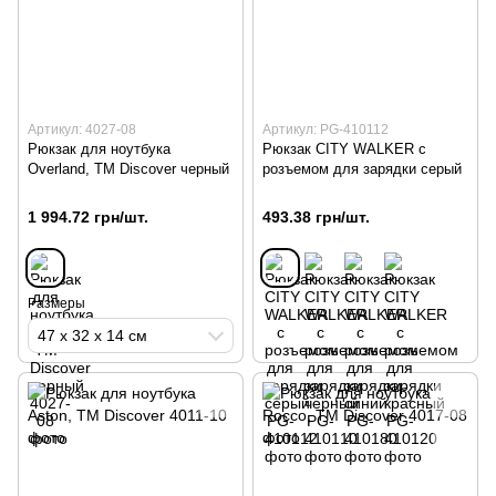
Артикул: 4027-08
Артикул: PG-410112
Рюкзак для ноутбука
Рюкзак CITY WALKER с
Overland, TM Discover черный
розъемом для зарядки серый
1 994.72 грн/шт.
493.38 грн/шт.
Размеры
47 х 32 х 14 см