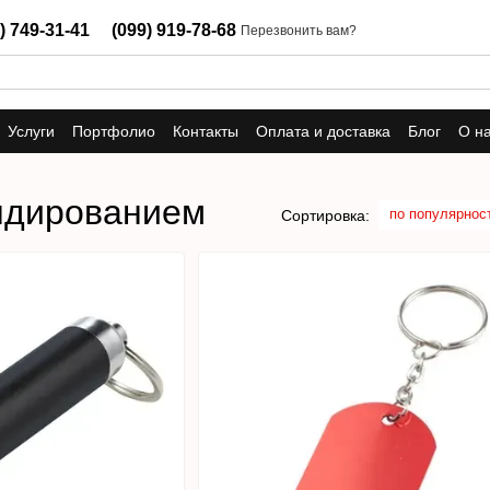
) 749-31-41
(099) 919-78-68
Перезвонить вам?
Услуги
Портфолио
Контакты
Оплата и доставка
Блог
О н
ендированием
по популярнос
Сортировка: