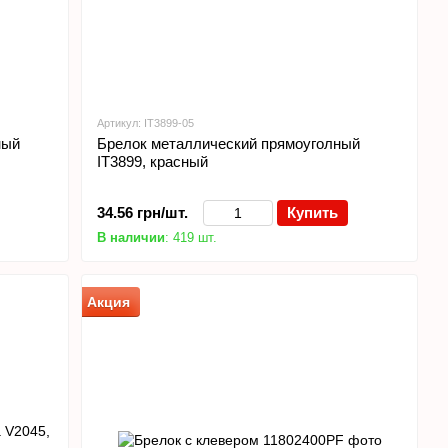
Артикул: IT3899-05
ный
Брелок металлический прямоуголный
IT3899, красный
34.56 грн/шт.
Купить
В наличии
: 419 шт.
Акция