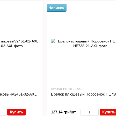
Новинка
Артикул: HE738-21-AXL
иковыйV2451-02-AXL
Брелок плюшевый Поросенок HE73
Купить
127.14 грн/шт.
Купить