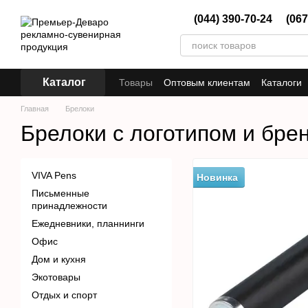
Перейти к основному контенту
(044) 390-70-24
(067
Каталог
Товары
Оптовым клиентам
Каталоги
Главная
Брелоки
Брелоки с логотипом и бр
VIVA Pens
Новинка
Письменные
принадлежности
Ежедневники, планнинги
Офис
Дом и кухня
Экотовары
Отдых и спорт