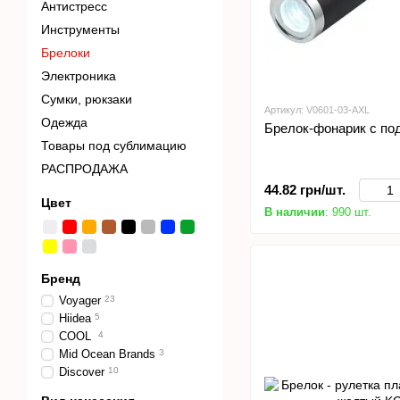
Антистресс
Инструменты
Брелоки
Электроника
Сумки, рюкзаки
Артикул: V0601-03-AXL
Одежда
Брелок-фонарик с под
Товары под сублимацию
РАСПРОДАЖА
44.82 грн/шт.
Цвет
В наличии
: 990 шт.
Бренд
Voyager
23
Hiidea
5
COOL
4
Mid Ocean Brands
3
Discover
10