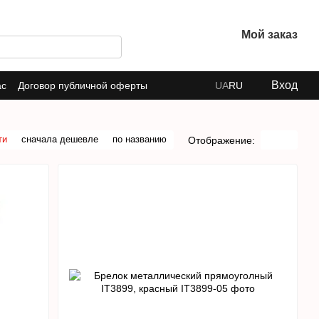
Мой заказ
Вход
ас
Договор публичной оферты
UA
RU
ти
сначала дешевле
по названию
Отображение: