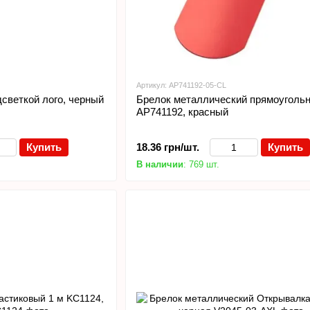
Артикул: AP741192-05-CL
светкой лого, черный
Брелок металлический прямоуголь
AP741192, красный
Купить
18.36 грн/шт.
Купить
В наличии
: 769 шт.