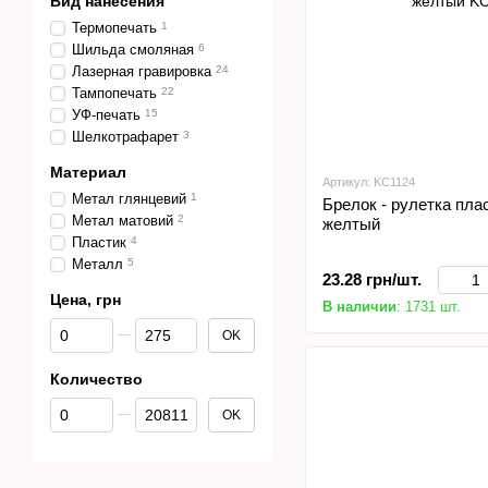
Вид нанесения
Термопечать
1
Шильда смоляная
6
Лазерная гравировка
24
Тампопечать
22
УФ-печать
15
Шелкотрафарет
3
Материал
Артикул: KC1124
Метал глянцевий
1
Брелок - рулетка пла
Метал матовий
2
желтый
Пластик
4
Металл
5
23.28 грн/шт.
Цена, грн
В наличии
: 1731 шт.
От Цена, грн
До Цена, грн
OK
Количество
От Количество
До Количество
OK