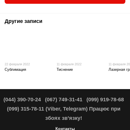
Другие записи
22 февраля 2022
11 февраля 2022
11 февраля 2
Сублимация
Тиснение
Лазерная г
(044) 390-70-24
(067) 749-31-41
(099) 919-78-68
(099) 315-78-11 (Viber, Telegram) Працює при
збоях зв’язку!
Контакты