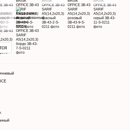
тся
ичневый
ICE
к
анный