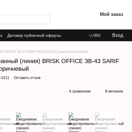
Мой заказ
Вход
ас
Договор публичной оферты
UA
RU
SK OFFICE ЗВ-43 SARIF А5(14,2х20,3) красно-коричневый
анный (линия) BRISK OFFICE ЗВ-43 SARIF
коричневый
S-0211
Оставить отзыв
К сравнению
В желания