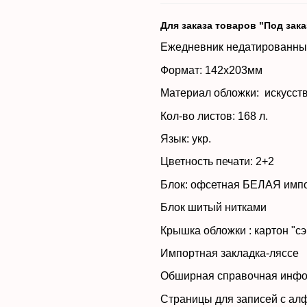
Для заказа товаров "Под зак
Ежедневник не
Формат: 142х203мм
Материал обложки: 
Кол-во листо
Язык:
Цветность 
Блок: офсетная БЕЛАЯ импо
Блок шиты
Крышка обложки : кар
Импортная за
Обширная справо
Страницы для запи