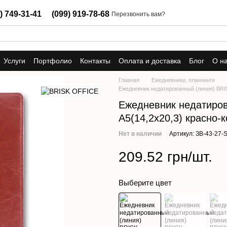
) 749-31-41
(099) 919-78-68
Перезвонить вам?
Услуги
Портфолио
Контакты
Оплата и доставка
Блог
О н
Главная
Ежедневники, планнинги
Ежедневник недатированный (линия) BRI
Ежедневник недатиров
А5(14,2х20,3) красно-
Нет в наличии
Артикул: ЗВ-43-27-
209.52 грн/шт.
Выберите цвет