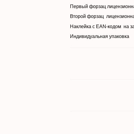
Первый форзац лиц
Второй форзац лиц
Наклейка с EAN-кодом на 
Индивидуальная упаков