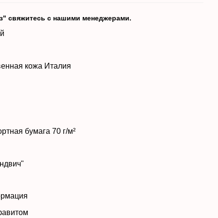
аз" свяжитесь с нашими менеджерами.
датированный
искусственная кожа Италия
в: 168 л.
 укр.
печати: 2+2
ртная бумага 70 г/м²
й нитками
тон "сэндвич"
кладка-ляссе
чная информация
сей с алфавитом