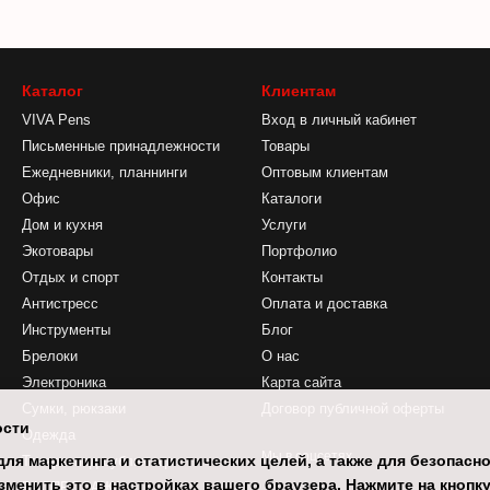
Каталог
Клиентам
VIVA Pens
Вход в личный кабинет
Письменные принадлежности
Товары
Ежедневники, планнинги
Оптовым клиентам
Офис
Каталоги
Дом и кухня
Услуги
Экотовары
Портфолио
Отдых и спорт
Контакты
Антистресс
Оплата и доставка
Инструменты
Блог
Брелоки
О нас
Электроника
Карта сайта
Сумки, рюкзаки
Договор публичной оферты
ости
Одежда
Мы в соцсетях
ля маркетинга и статистических целей, а также для безопасн
Товары под сублимацию
менить это в настройках вашего браузера. Нажмите на кнопк
РАСПРОДАЖА