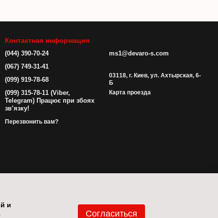
Контактная информация
(044) 390-70-24
ms1@devaro-s.com
(067) 749-31-41
03118, г. Киев, ул. Ахтырская, 6-
(099) 919-78-68
Б
(099) 315-78-11 (Viber,
Карта проезда
Telegram) Працює при збоях
зв’язку!
Перезвонить вам?
ой и
Согласиться
у