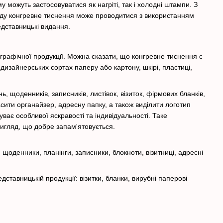
можуть застосовуватися як нагріті, так і холодні штампи. З
ляду конгревне тиснення може проводитися з використанням
дставницькі видання.
графічної продукції. Можна сказати, що конгревне тиснення є
изайнерських сортах паперу або картону, шкірі, пластиці,
, щоденників, записників, листівок, візиток, фірмових бланків,
сити органайзер, адресну папку, а також виділити логотип
є особливої ​​яскравості та індивідуальності. Таке
вигляд, що добре запам'ятовується.
 щоденники, планінги, записники, блокноти, візитниці, адресні
ставницькій продукції: візитки, бланки, вирубні паперові