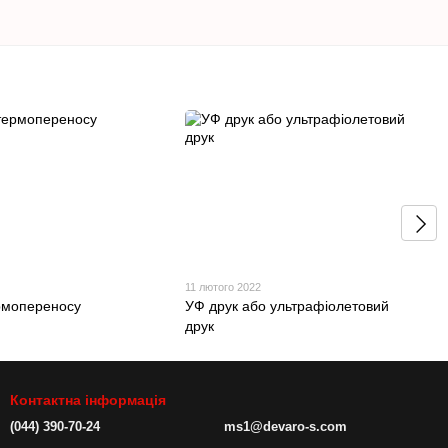
11 лютого 2022
рмопереносу
УФ друк або ультрафіолетовий
друк
Контактна інформація
(044) 390-70-24
ms1@devaro-s.com