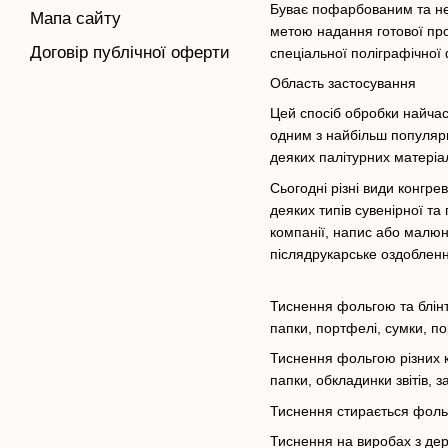
Буває пофарбованим та нез
Мапа сайту
метою надання готової про
Договір публічної оферти
спеціальної поліграфічної
Область застосування
Цей спосіб обробки найчас
одним з найбільш популярн
деяких палітурних матеріа
Сьогодні різні види конгре
деяких типів сувенірної т
компанії, напис або малюно
післядрукарське оздобленн
Тиснення фольгою та блінто
папки, портфелі, сумки, п
Тиснення фольгою різних ко
папки, обкладинки звітів, 
Тиснення стирається фольг
Тиснення на виробах з дерев