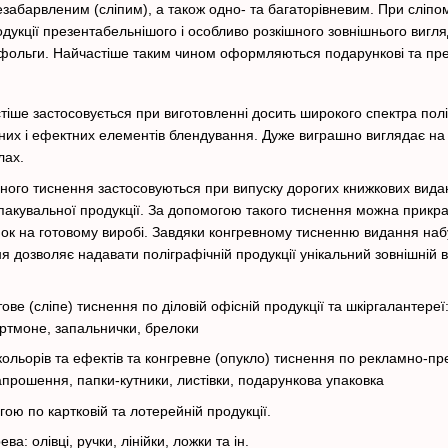
абарвленим (сліпим), а також одно- та багаторівневим. При сліпому 
дукції презентабельнішого і особливо розкішного зовнішнього виг
 фольги. Найчастіше таким чином оформляються подарункові та пре
тіше застосовується при виготовленні досить широкого спектра полі
их і ефектних елементів блендування. Дуже виграшно виглядає на д
лах.
вного тиснення застосовуються при випуску дорогих книжкових видань
а пакувальної продукції. За допомогою такого тиснення можна прикра
к на готовому виробі. Завдяки конгревному тисненню видання набува
я дозволяє надавати поліграфічній продукції унікальний зовнішній 
ве (сліпе) тиснення по діловій офісній продукції та шкіргалантереї:
ортмоне, запальнички, брелоки
льорів та ефектів та конгревне (опукло) тиснення по рекламно-пред
запрошення, папки-кутники, листівки, подарункова упаковка
ою по картковій та лотерейній продукції.
а: олівці, ручки, лінійки, ложки та ін.