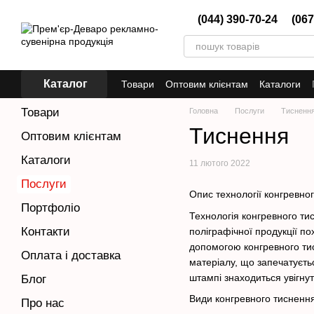
Перейти до основного контенту
(044) 390-70-24
(067
Каталог
Товари
Оптовим клієнтам
Каталоги
Товари
Головна
Послуги
Тисненн
Тиснення
Оптовим клієнтам
Каталоги
11 лютого 2022
Послуги
Опис технології конгревно
Портфоліо
Технологія конгревного ти
Контакти
поліграфічної продукції по
допомогою конгревного ти
Оплата і доставка
матеріалу, що запечатуєт
штампі знаходиться увігну
Блог
Види конгревного тисненн
Про нас