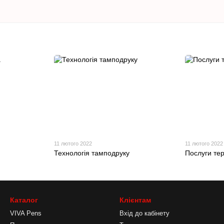
11 лютого 2022
11 лютого 2022
Технологія тамподруку
Послуги те
Каталог
Клієнтам
VIVA Pens
Вхід до кабінету