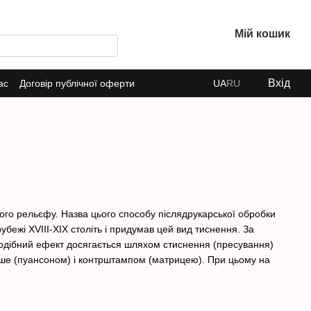
Мій кошик
Вхід
ас
Договір публічної оферти
UA
RU
ого рельєфу. Назва цього способу післядрукарської обробки
рубежі XVIII-XIX століть і придумав цей вид тиснення. За
одібний ефект досягається шляхом стиснення (пресування)
іше (пуансоном) і контрштампом (матрицею). При цьому на