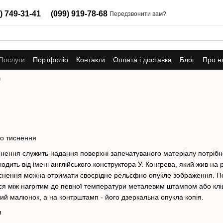
) 749-31-41
(099) 919-78-68
Передзвонити вам?
Послуги
Портфоліо
Контакти
Оплата і доставка
Блог
Про н
я
го тиснення
снення служить надання поверхні запечатуваного матеріалу потрібн
ходить від імені англійського конструктора У. Конгрева, який жив на 
снення можна отримати своєрідне рельєфно опукле зображення. П
ься між нагрітим до певної температури металевим штампом або кл
тий малюнок, а на контрштамп - його дзеркальна опукла копія.
я