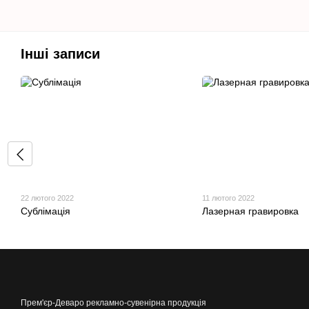
Інші записи
22 лютого 2022
11 лютого 2022
Сублімація
Лазерная гравировка
Прем'єр-Деваро рекламно-сувенірна продукція