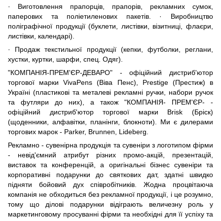
· Виготовлення прапорців, прапорів, рекламних сумок,
паперових та поліетиленових пакетів. · Виробництво
поліграфічної продукції (буклети, листівки, візитниці, флаєри,
листівки, календарі).
· Продаж текстильної продукції (кепки, футболки, реглани,
хустки, куртки, шарфи, спец. Одяг).
"КОМПАНІЯ-ПРЕМ'ЄР-ДЕВАРО" - офіційний дистриб'ютор
торгової марки VivaPens (Віва Пенс), Prestige (Престиж) в
Україні (пластикові та металеві рекламні ручки, набори ручок
та футляри до них), а також "КОМПАНІЯ- ПРЕМ'ЄР- -
офіційний дистриб'ютор торгової марки Brisk (Бріск)
(щоденники, алфавітки, планінги, блокноти). Ми є дилерами
торгових марок - Parker, Brunnen, Lideberg.
Рекламно - сувенірна продукція та сувеніри з логотипом фірми
- невід'ємний атрибут різних промо-акцій, презентацій,
виставок та конференцій, а оригінальні бізнес сувеніри та
корпоративні подарунки до святкових дат, здатні швидко
підняти бойовий дух співробітників. Жодна процвітаюча
компанія не обходиться без рекламної продукції, і це розумно,
тому що ділові подарунки відіграють величезну роль у
маркетинговому просуванні фірми та необхідні для її успіху та