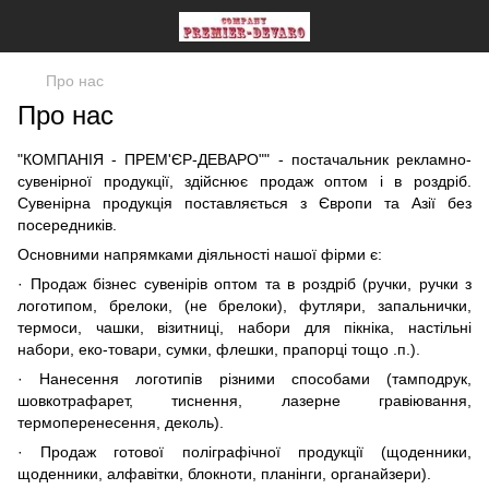
Про нас
Про нас
"КОМПАНІЯ - ПРЕМ'ЄР-ДЕВАРО"" - постачальник рекламно-
сувенірної продукції, здійснює продаж оптом і в роздріб.
Сувенірна продукція поставляється з Європи та Азії без
посередників.
Основними напрямками діяльності нашої фірми є:
· Продаж бізнес сувенірів оптом та в роздріб (ручки, ручки з
логотипом, брелоки, (не брелоки), футляри, запальнички,
термоси, чашки, візитниці, набори для пікніка, настільні
набори, еко-товари, сумки, флешки, прапорці тощо .п.).
· Нанесення логотипів різними способами (тамподрук,
шовкотрафарет, тиснення, лазерне гравіювання,
термоперенесення, деколь).
· Продаж готової поліграфічної продукції (щоденники,
щоденники, алфавітки, блокноти, планінги, органайзери).