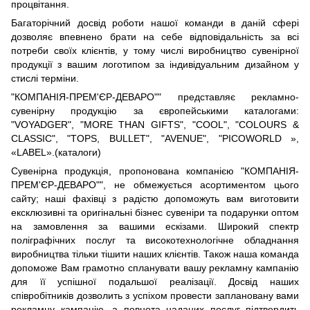
процвітання.
Багаторічний досвід роботи нашої команди в даній сфері
дозволяє впевнено брати на себе відповідальність за всі
потреби своїх клієнтів, у тому числі виробництво сувенірної
продукції з вашим логотипом за індивідуальним дизайном у
стислі терміни.
"КОМПАНІЯ-ПРЕМ'ЄР-ДЕВАРО"" представляє рекламно-
сувенірну продукцію за європейськими каталогами:
"VOYADGER", "MORE THAN GIFTS", "COOL", "COLOURS &
CLASSIC", "TOPS, BULLET", "AVENUE", "PICOWORLD »,
«LABEL».(каталоги)
Сувенірна продукція, пропонована компанією "КОМПАНІЯ-
ПРЕМ'ЄР-ДЕВАРО"", не обмежується асортиментом цього
сайту; наші фахівці з радістю допоможуть вам виготовити
ексклюзивні та оригінальні бізнес сувеніри та подарунки оптом
на замовлення за вашими ескізами. Широкий спектр
поліграфічних послуг та високотехнологічне обладнання
виробництва тільки тішити наших клієнтів. Також наша команда
допоможе Вам грамотно спланувати вашу рекламну кампанію
для її успішної подальшої реалізації. Досвід наших
співробітників дозволить з успіхом провести заплановану вами
рекламну кампанію, а повнота наданих послуг підтвердить