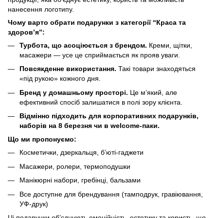
нанесення логотипу.
Чому варто обрати подарунки з категорії “Краса та
здоров’я”:
Турбота, що асоціюється з брендом.
Креми, щітки,
масажери — усе це сприймається як прояв уваги.
Повсякденне використання.
Такі товари знаходяться
«під рукою» кожного дня.
Бренд у домашньому просторі.
Це м’який, але
ефективний спосіб залишатися в полі зору клієнта.
Відмінно підходить для корпоративних подарунків,
наборів на 8 березня чи в welcome-паки.
Що ми пропонуємо:
Косметички, дзеркальця, б’юті-гаджети
Масажери, ролери, термоподушки
Манікюрні набори, гребінці, бальзами
Все доступне для брендування (тамподрук, гравіювання,
УФ-друк)
Ці подарунки об’єднують емоційність, естетику та користь, що