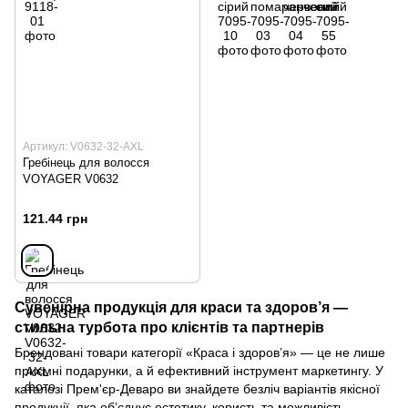
Артикул: V0632-32-AXL
Гребінець для волосся
VOYAGER V0632
121.44 грн
Сувенірна продукція для краси та здоров’я —
стильна турбота про клієнтів та партнерів
Брендовані товари категорії «Краса і здоров’я» — це не лише
приємні подарунки, а й ефективний інструмент маркетингу. У
каталозі
П
рем'єр-Деваро
ви знайдете безліч варіантів якісної
продукції, яка об’єднує естетику, користь та можливість