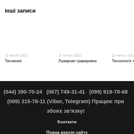
Інші записи
11 лютого 2022
11 лютого 2022
11 лютого 202
Тиснення
Лазерная гравировка
Технологія 
(044) 390-70-24
(067) 749-31-41
(099) 919-78-68
(099) 315-78-11 (Viber, Telegram) Працює при
збоях зв’язку!
Контакти
Повна версія сайту