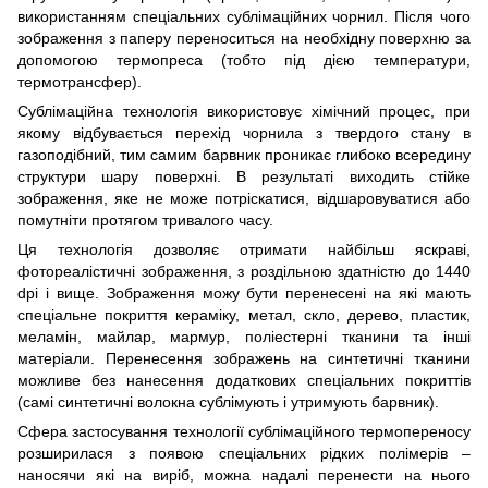
використанням спеціальних сублімаційних чорнил. Після чого
зображення з паперу переноситься на необхідну поверхню за
допомогою термопреса (тобто під дією температури,
термотрансфер).
Сублімаційна технологія використовує хімічний процес, при
якому відбувається перехід чорнила з твердого стану в
газоподібний, тим самим барвник проникає глибоко всередину
структури шару поверхні. В результаті виходить стійке
зображення, яке не може потріскатися, відшаровуватися або
помутніти протягом тривалого часу.
Ця технологія дозволяє отримати найбільш яскраві,
фотореалістичні зображення, з роздільною здатністю до 1440
dpi і вище. Зображення можу бути перенесені на які мають
спеціальне покриття кераміку, метал, скло, дерево, пластик,
меламін, майлар, мармур, поліестерні тканини та інші
матеріали. Перенесення зображень на синтетичні тканини
можливе без нанесення додаткових спеціальних покриттів
(самі синтетичні волокна сублімують і утримують барвник).
Сфера застосування технології сублімаційного термопереносу
розширилася з появою спеціальних рідких полімерів –
наносячи які на виріб, можна надалі перенести на нього