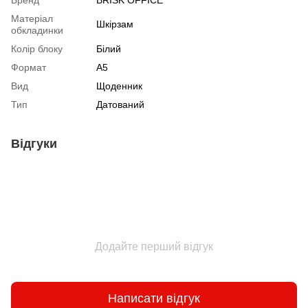
Бренд
BRISK OFFICE
Матеріал
Шкірзам
обкладинки
Колір блоку
Білий
Формат
А5
Вид
Щоденник
Тип
Датований
Відгуки
Додайте перший відгук
Написати відгук