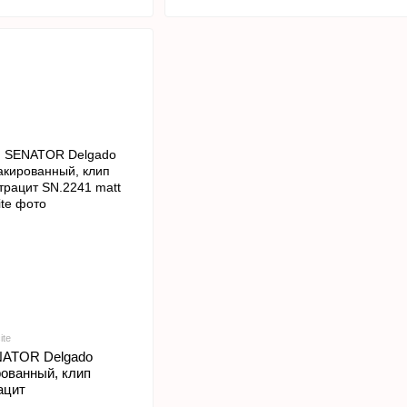
ite
NATOR Delgado
рованный, клип
ацит