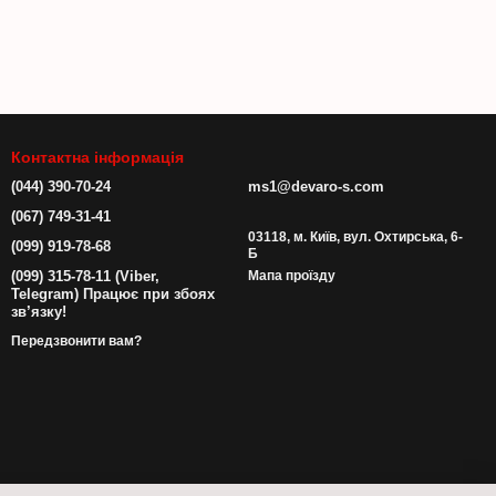
Контактна інформація
(044) 390-70-24
ms1@devaro-s.com
(067) 749-31-41
03118, м. Київ, вул. Охтирська, 6-
(099) 919-78-68
Б
(099) 315-78-11 (Viber,
Мапа проїзду
Telegram) Працює при збоях
зв’язку!
Передзвонити вам?