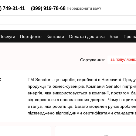
) 749-31-41
(099) 919-78-68
Передзвонити вам?
Послуги
Портфоліо
Контакти
Оплата і доставка
Блог
Про н
за популярні
Сортування:
ТМ Senator - це вироби, вироблені в Німеччині. Прод
продукції та бізнес-сувенірів. Компанія Senator підт
енергія, яка використовується в компанії, протягом ба
відтворюється з поновлюваних джерел. Чому і отримал
в галузі, яка робить це. Багато моделей ручок зроблен
підтверджено відповідними сертифікатами стандартиза