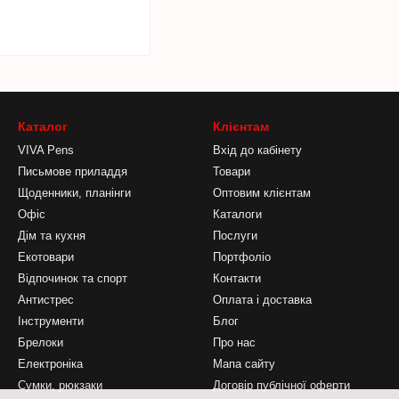
Каталог
Клієнтам
VIVA Pens
Вхід до кабінету
Письмове приладдя
Товари
Щоденники, планінги
Оптовим клієнтам
Офіс
Каталоги
Дім та кухня
Послуги
Екотовари
Портфоліо
Відпочинок та спорт
Контакти
Антистрес
Оплата і доставка
Інструменти
Блог
Брелоки
Про нас
Електроніка
Мапа сайту
Сумки, рюкзаки
Договір публічної оферти