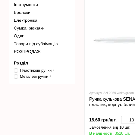
Інструменти
Брелоки
Електроніка
Сумки, рюкзаки
Одяг
Товари під сублімацію
РОЗПРОДАЖ
Розділ
Пластикові ручки
3
Металеві ручки
1
Артикул: SN.2959 white/green
Ручка кулькова SENA
пластик, корпус білий
15.60 грн/шт.
Замовлення від 10 шт.
В наявності
: 3518 шт.