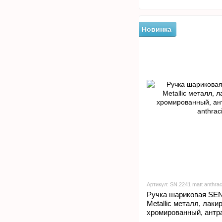
Новинка
Артикул: SN.2241 matt anthrac
Ручка шариковая SE
Metallic металл, лаки
хромированный, антр