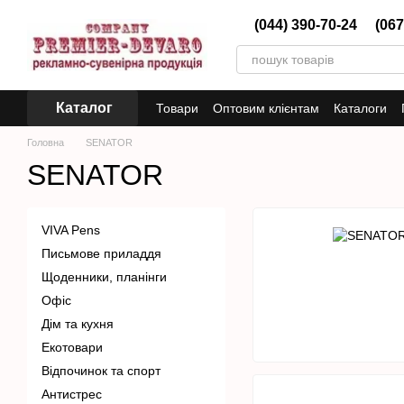
Перейти до основного контенту
(044) 390-70-24
(067
Каталог
Товари
Оптовим клієнтам
Каталоги
Головна
SENATOR
SENATOR
VIVA Pens
Письмове приладдя
Щоденники, планінги
Офіс
Дім та кухня
Екотовари
Відпочинок та спорт
Антистрес