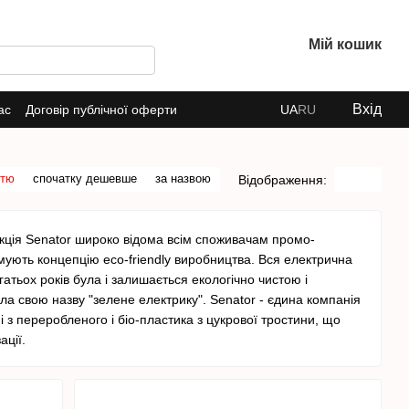
Мій кошик
Вхід
ас
Договір публічної оферти
UA
RU
стю
спочатку дешевше
за назвою
Відображення:
укція Senator широко відома всім споживачам промо-
римують концепцію eco-friendly виробництва. Вся електрична
гатьох років була і залишається екологічно чистою і
а свою назву "зелене електрику". Senator - єдина компанія
і з переробленого і біо-пластика з цукрової тростини, що
ції.