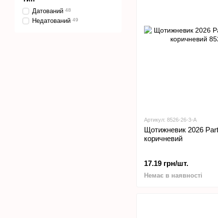
Датований
48
Недатований
49
Артикул: 8526-26-3-A
Щотижневик 2026 Partn
коричневий
17.19 грн/шт.
Немає в наявності