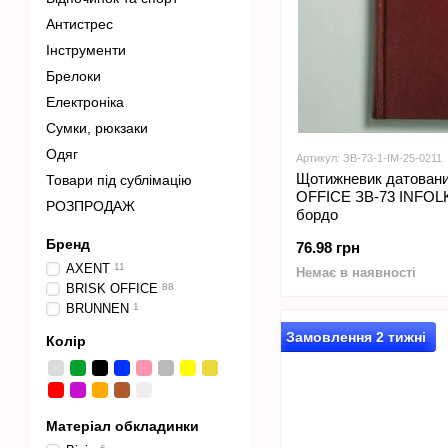
Антистрес
Інструменти
Брелоки
Електроніка
Сумки, рюкзаки
Одяг
Артикул: ЗВ-73-1-IM-25-0211
Щотижневик датовани
Товари під сублімацію
OFFICE ЗВ-73 INFOLK
РОЗПРОДАЖ
бордо
Бренд
76.98 грн
AXENT
11
Немає в наявності
BRISK OFFICE
88
BRUNNEN
1
Замовлення 2 тижні
Колір
Матеріал обкладинки