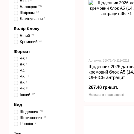
Вініл
6
Балакрон
26
Шкірзам
64
Ламінування
1
Колір блоку
Білий
71
Кремовий
26
Формат
A6
1
Артикул: ЗВ-71-N-111-0211
B6
4
Щоденник 2026 датов
А4
6
кремовий блок А5 (14
А5
57
OFFICE антрацит
В5
4
267.48 грн/шт.
А6
13
Інший
12
Немає в наявності
Вид
Щоденник
78
Щотижневик
11
Планінг
7
Тип