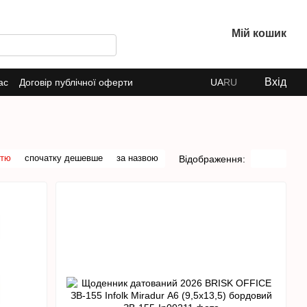
Мій кошик
Вхід
ас
Договір публічної оферти
UA
RU
стю
спочатку дешевше
за назвою
Відображення: