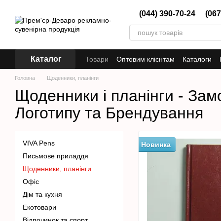
Перейти до основного контенту
(044) 390-70-24
(067
Каталог
Товари
Оптовим клієнтам
Каталоги
Головна
Щоденники, планінги
Щоденники і планінги - Зам
Логотипу та Брендування
VIVA Pens
Новинка
Письмове приладдя
Щоденники, планінги
Офіс
Дім та кухня
Екотовари
Відпочинок та спорт