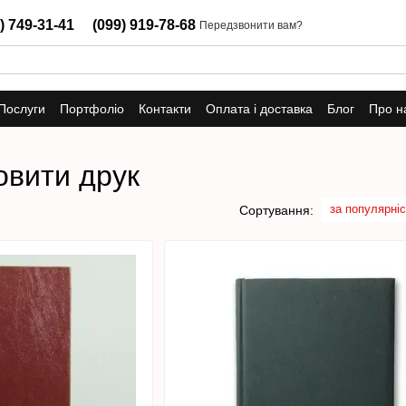
) 749-31-41
(099) 919-78-68
Передзвонити вам?
Послуги
Портфоліо
Контакти
Оплата і доставка
Блог
Про н
овити друк
за популярні
Сортування: