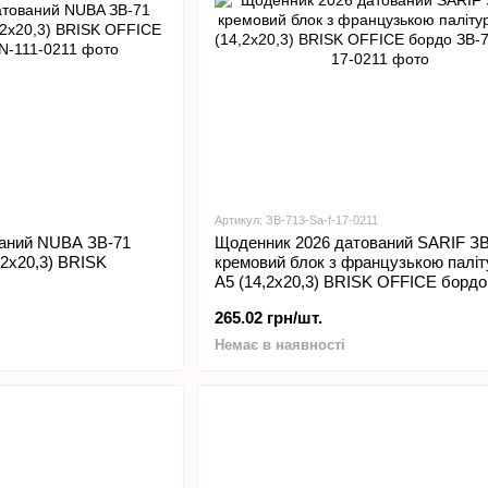
Артикул: ЗВ-713-Sa-f-17-0211
аний NUBA ЗВ-71
Щоденник 2026 датований SARIF ЗВ
,2х20,3) BRISK
кремовий блок з французькою палі
А5 (14,2х20,3) BRISK OFFICE бордо
265.02 грн/шт.
Немає в наявності