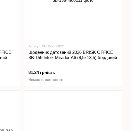
Артикул: ЗВ-155-In00211
FFICE
Щоденник датований 2026 BRISK OFFICE
ений
ЗВ-155 Infolk Miradur А6 (9,5х13,5) бордовий
81.24 грн/шт.
Немає в наявності