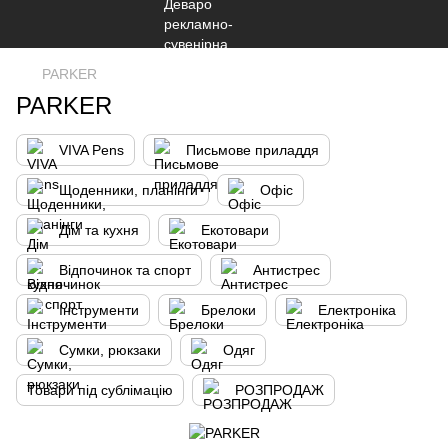
PARKER
PARKER
VIVA Pens
Письмове приладдя
Щоденники, планінги
Офіс
Дім та кухня
Екотовари
Відпочинок та спорт
Антистрес
Інструменти
Брелоки
Електроніка
Сумки, рюкзаки
Одяг
Товари під сублімацію
РОЗПРОДАЖ