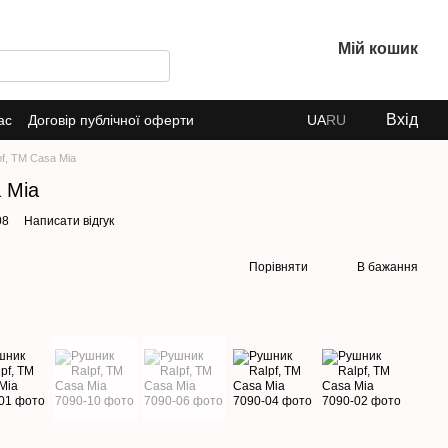
Мій кошик
Вхід
ас
Договір публічної оферти
UA
RU
f, TM Casa Mia
 Mia
08
Написати відгук
Порівняти
В бажання