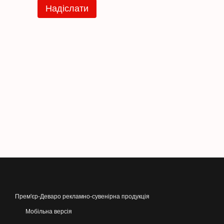
Надіслати
Прем'єр-Деваро рекламно-сувенірна продукція
Мобільна версія