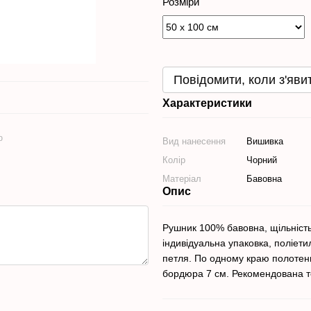
Розміри
Повідомити, коли з'яви
Характеристики
ю
Вид нанесення
Вишивка
Колір
Чорний
Матеріал
Бавовна
Опис
Рушник 100% бавовна, щільність 
індивідуальна упаковка, поліети
петля. По одному краю полотен
бордюра 7 см. Рекомендована т