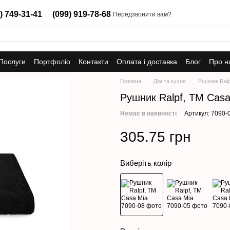
) 749-31-41
(099) 919-78-68
Передзвонити вам?
Послуги
Портфоліо
Контакти
Оплата і доставка
Блог
Про н
Головна
Дім та кухня
Рушник Ralp
Рушник Ralpf, TM Casa
Немає в наявності
Артикул: 7090-
305.75 грн
Виберіть колір